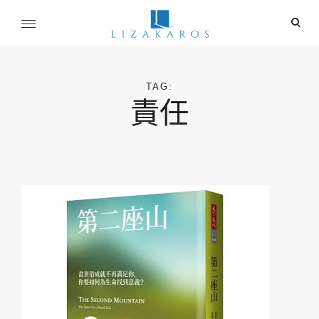
Skip
ope
to
sear
content
麗莎卡洛斯
for
行銷總監的燒腦紀實
TAG:
責任