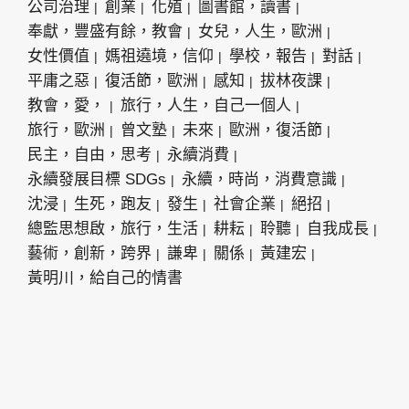
公司治理
創業
化殖
圖書館，讀書
奉獻，豐盛有餘，教會
女兒，人生，歐洲
女性價值
媽祖遶境，信仰
學校，報告
對話
平庸之惡
復活節，歐洲
感知
拔林夜課
教會，愛，
旅行，人生，自己一個人
旅行，歐洲
曾文塾
未來
歐洲，復活節
民主，自由，思考
永續消費
永續發展目標 SDGs
永續，時尚，消費意識
沈浸
生死，跑友
發生
社會企業
絕招
總監思想啟，旅行，生活
耕耘
聆聽
自我成長
藝術，創新，跨界
謙卑
關係
黃建宏
黃明川，給自己的情書