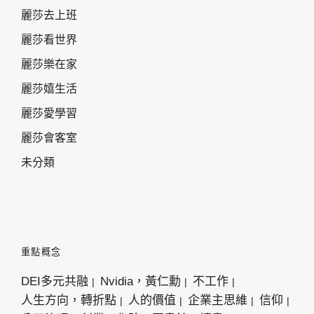
麗莎去上班
麗莎看世界
麗莎樂在家
麗莎嬉生活
麗莎愛學習
麗莎會客室
未分類
重點概念
DEI多元共融
Nvidia，黃仁勳
不工作
人生方向，轉折點
人的價值
企業主思維
信仰