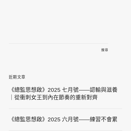
搜
尋
關
鍵
字:
近期文章
《總監思想啟》2025 七月號——認輸與滋養
｜從衝刺女王到內在節奏的重新對齊
《總監思想啟》2025 六月號——練習不會累