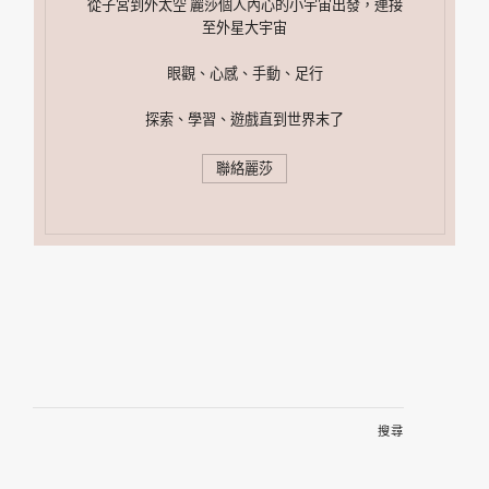
從子宮到外太空 麗莎個人內心的小宇宙出發，連接
至外星大宇宙
眼觀、心感、手動、足行
探索、學習、遊戲直到世界末了
聯絡麗莎
搜
尋
關
鍵
字: