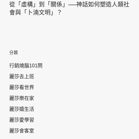
從「虛構」到「關係」──神話如何塑造人類社
會與「卜湳文明」？
分類
行銷燒腦101問
麗莎去上班
麗莎看世界
麗莎樂在家
麗莎嬉生活
麗莎愛學習
麗莎會客室