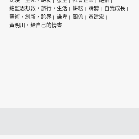
沈浸
生死，跑友
發生
社會企業
絕招
總監思想啟，旅行，生活
耕耘
聆聽
自我成長
藝術，創新，跨界
謙卑
關係
黃建宏
黃明川，給自己的情書