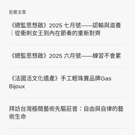
近期文章
《總監思想啟》2025 七月號——認輸與滋養
｜從衝刺女王到內在節奏的重新對齊
《總監思想啟》2025 六月號——練習不會累
《法國活文化遺產》手工輕珠寶品牌Gas
Bijoux
拜訪台灣極簡藝術先驅莊普：自由與自律的藝
術生命