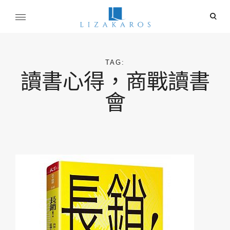
Skip
ope
to
sear
content
麗莎卡洛斯
for
行銷總監的燒腦紀實
TAG:
讀書心得，商戰讀書
會